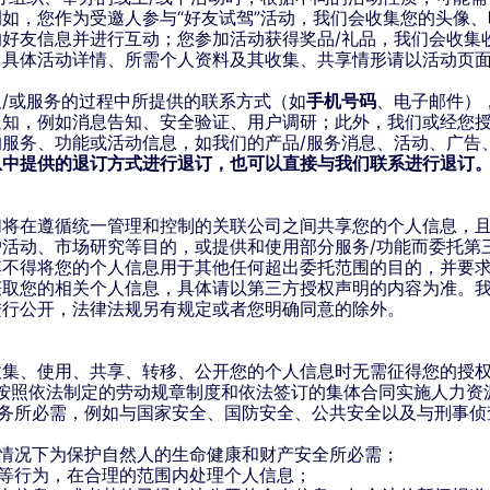
如，您作为受邀人参与“好友试驾”活动，我们会收集您的头像
好友信息并进行互动；您参加活动获得奖品/礼品，我们会收集
。具体活动详情、所需个人资料及其收集、共享情形请以活动页
/或服务的过程中所提供的联系方式（如
手机号码
、电子邮件）
通知，例如消息告知、安全验证、用户调研；此外，我们或经您
服务、功能或活动信息，如我们的产品/服务消息、活动、广告
息中提供的退订方式进行退订，也可以直接与我们联系进行退订
们将在遵循统一管理和控制的关联公司之间共享您的个人信息，
活动、市场研究等目的，或提供和使用部分服务/功能而委托第
其不得将您的个人信息用于其他任何超出委托范围的目的，并要
获取您的相关个人信息，具体请以第三方授权声明的内容为准。
进行公开，法律法规另有规定或者您明确同意的除外。
收集、使用、共享、转移、公开您的个人信息时无需征得您的授
或者按照依法制定的劳动规章制度和依法签订的集体合同实施人力资
或义务所必需，例如与国家安全、国防安全、公共安全以及与刑事
紧急情况下为保护自然人的生命健康和财产安全所必需；
督等行为，在合理的范围内处理个人信息；