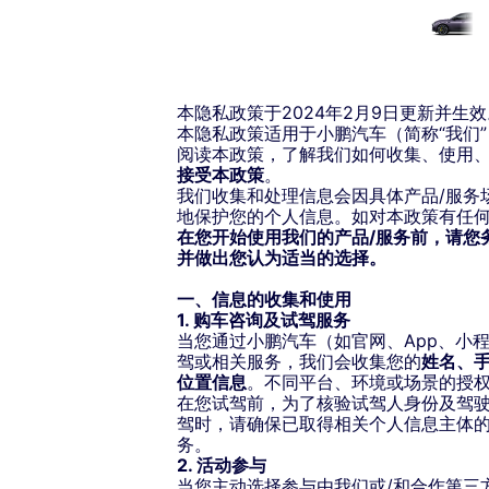
本隐私政策于2024年2月9日更新并生效
本隐私政策适用于小鹏汽车（简称“我们
阅读本政策，了解我们如何收集、使用
接受本政策
。
我们收集和处理信息会因具体产品/服务
地保护您的个人信息。如对本政策有任
L03
在您开始使用我们的产品/服务前，请您
并做出您认为适当的选择。
一、信息的
收集和使用
1. 购车咨询及试驾服务
当您通过小鹏汽车（如官网、App、小
驾或相关服务，我们会收集您的
姓名、
位置信息
。不同平台、环境或场景的授
在您试驾前，为了核验试驾人身份及驾
驾时，请确保已取得相关个人信息主体
务。
2. 活动参与
当您主动选择参与由我们或/和合作第三