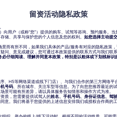
车型
AI科技
充电
门店
金融
售后
关于我
留资活动
隐私政策
轿车
SUV
MPV
。
”）向用户（或称“您”）提供的购车、试驾等咨询、预约服务。
、存储、共享与保护您的个人信息及您的权利。
如您选择主动提
场景而有所不同，如果我们具体的产品/服务有对应的隐私政策
何疑问、意见或建议，您可通过本政策提供的联系方式与我们联
GX
G6
G7
务必仔细阅读、理解并同意本政策，特别是以粗体或下划线标识
程序、H5等网络渠道或线下门店）、与我们合作的第三方网络平
手机号码
、所在城市、关注车型等信息。为了向您您推荐最近的
权场景可能有所差异，请以具体服务告知情形和操作方式为准。
驶资质，您需要提供试驾人的
姓名、手机号码、身份证信息、驾
的同意。我们将基于您提供的上述信息安排我们或授权合作商的
方组织、举办的线上/线下活动时，根据不同的活动性质，可能