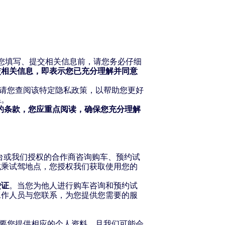
们
预约试驾
登录
当您填写、提交相关信息前，请您务必仔细
交相关信息，即表示您已充分理解并同意
，请您查阅该特定隐私政策，以帮助您更好
系。
G9
的条款，您应重点阅读，确保您充分理解
台或我们授权的合作商咨询购车、预约试
试乘试驾地点，您授权我们获取使用您的
驶证
。当您为他人进行购车咨询和预约试
工作人员与您联系，为您提供您需要的服
需要您提供相应的个人资料，且我们可能会